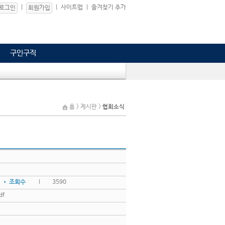
|
|
사이트맵
|
즐겨찾기 추가
로그인
회원가입
구인구직
홈 > 게시판 >
협회소식
• 조회수
3590
df