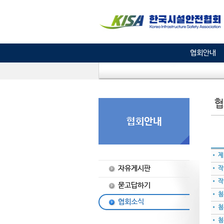
협회안내
협
• 제
자유게시판
• 
• 
묻고답하기
• 
협회소식
• 
• 