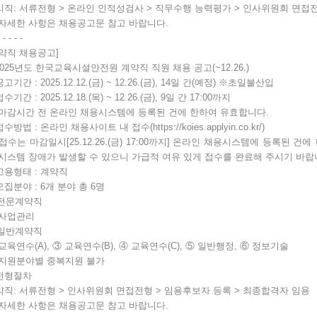
리직
:
서류전형
>
온라인 인적성검사
>
직무수행 능력평가
>
인사위원회 면접
자세한 사항은 채용공고문 참고 바랍니다
.
 - - - -
계약직 채용공고]
025
년도 한국교육시설안전원 계약직 직원 채용 공고
(~12.26.)
공고기간
: 2025.12.12.(
금
) ~ 12.26.(
금
), 14
일 간
(
예정
)
※
초일불산입
접수기간
: 2025.12.18.(
목
) ~ 12.26.(
금
), 9
일 간
17:00
까지
마감시간 전 온라인 채용시스템에 등록된 건에 한하여 유효합니다
.
접수방법
:
온라인 채용사이트 내 접수
(
https://koies.applyin.co.kr/
)
접수는 마감일시
[25.12.26.(
금
) 17:00
까지
]
온라인 채용시스템에 등록된 건에
 시스템 장애가 발생할 수 있으니 가급적 여유 있게 접수를 완료해 주시기 바
고용형태
:
계약직
모집분야
: 6
개 분야 총
6
명
전문계약직
사업관리
일반계약직
교육연수
(A),
③
교육연수
(B),
④
교육연수
(C),
⑤
일반행정
,
⑥
정보기술
지원분야별 중복지원 불가
전형절차
약직
:
서류전형
>
인사위원회 면접전형
>
임용후보자 등록
>
최종합격자 임용
자세한 사항은 채용공고문 참고 바랍니다
.