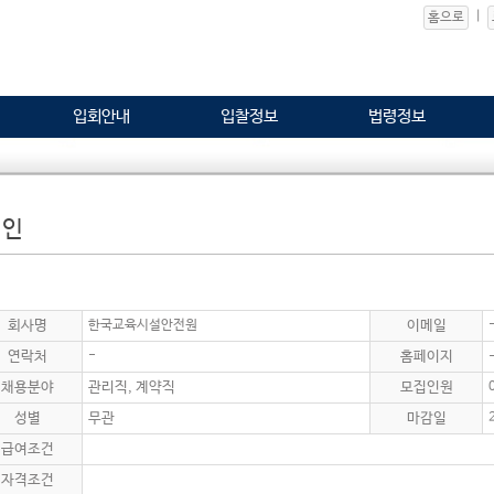
|
홈으로
입회안내
입찰정보
법령정보
 인
회사명
한국교육시설안전원
이메일
연락처
-
홈페이지
채용분야
관리직, 계약직
모집인원
성별
무관
마감일
급여조건
자격조건