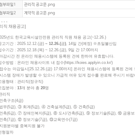
첨부파일1
관리직 공고문.png
첨부파일2
계약직 공고문.png
- - - -
관리직 채용공고]
025
년도 한국교육시설안전원 관리직 직원 채용 공고
(~12.26.)
공고기간
: 2025.12.12.(
금
)
~ 12.26.(
금
)
, 14
일 간
(
예정
)
※
초일불산입
접수기간
: 2025.12.18.(
목
) ~ 12.26.(
금
), 9
일 간
17:00
까지
마감시간 전 온라인 채용시스템에 등록된 건에 한하여 유효합니다
.
접수방법
:
온라인 채용사이트 내 접수
(
https://koies.applyin.co.kr/
)
접수는 마감일시
[25.12.26.(
금
) 17:00
까지
]
온라인 채용시스템에 등록된 건에
 시스템 장애가 발생할 수 있으니 가급적 여유 있게 접수를 완료해 주시기 바
고용형태
:
관리직
(
정규직
)
모집분야
:
13
개 분야 총
20
명
관리직
건축구조
(4
급
)
법무
(5
급
),
③
회계
(5
급
),
④
건축설계
(5
급
),
⑤
건축
(5
급
)
건축
(6
급
),
⑦
장애인복지
(6
급
),
⑧
도시
/
건축
(6
급
),
⑨
정보기술
(6
급
),
⑩
금융보
건축
(7
급
),
⑫
정보기술
(7
급
),
⑬
교육연수
(7
급
)
지원분야별 중복지원 불가
전형절차