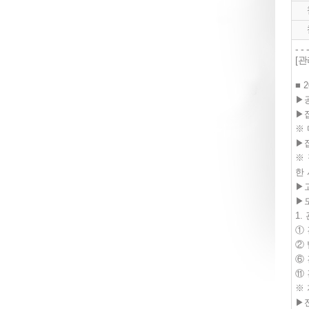
- - 
[
■
2
▶
▶
※
▶
※
한
▶
▶
1.
①
②
⑥
⑪
※
▶