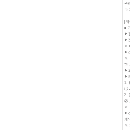
관
※
- - -
[
■
2
▶
▶
※
▶
※
한
▶
▶
1.
①
2.
②
※
▶
계
※