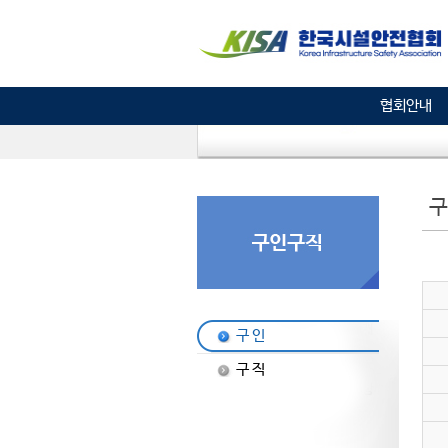
협회안내
구
구 인
구 직