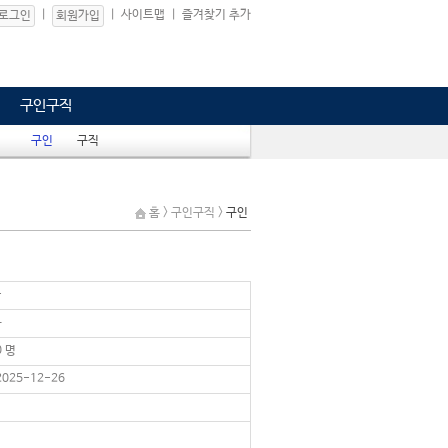
|
|
사이트맵
|
즐겨찾기 추가
로그인
회원가입
구인구직
구인
구직
홈 > 구인구직 >
구인
-
-
0 명
2025-12-26